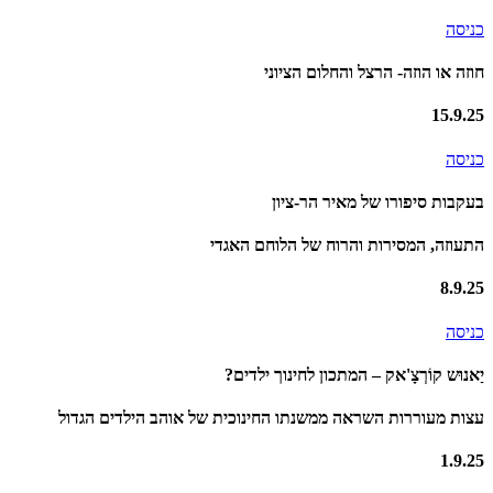
כניסה
חוזה או הוזה- הרצל והחלום הציוני
15.9.25
כניסה
בעקבות סיפורו של מאיר הר-ציון
התעוזה, המסירות והרוח של הלוחם האגדי
8.9.25
כניסה
יַאנוּש קוֹרְצָ'אק – המתכון לחינוך ילדים?
עצות מעוררות השראה ממשנתו החינוכית של אוהב הילדים הגדול
1.9.25