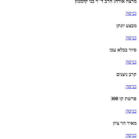
מרצה אורח: הרב ד"ר בני קלמנזון
כניסה
מבצע יונתן
כניסה
סיור בכלא עכו
כניסה
קרב ניצנים
כניסה
פרשת קו 300
כניסה
מאיר הר ציון
כניסה