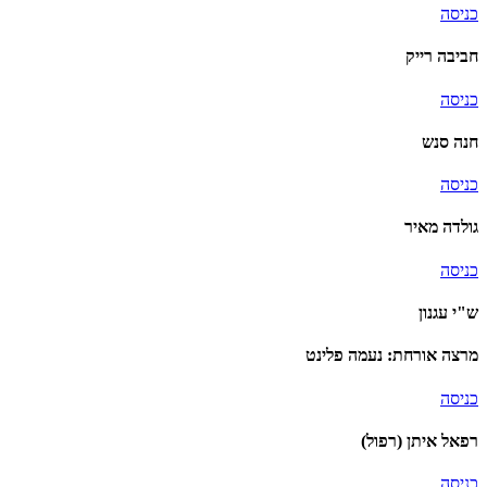
כניסה
חביבה רייק
כניסה
חנה סנש
כניסה
גולדה מאיר
כניסה
ש"י עגנון
מרצה אורחת: נעמה פלינט
כניסה
רפאל איתן (רפול)
כניסה