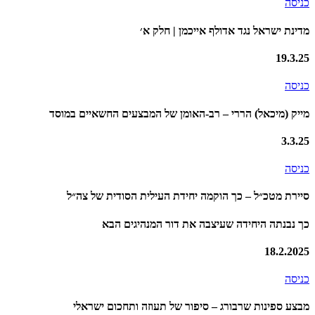
כניסה
מדינת ישראל נגד אדולף אייכמן | חלק א׳
19.3.25
כניסה
מייק (מיכאל) הררי – רב-האומן של המבצעים החשאיים במוסד
3.3.25
כניסה
סיירת מטכ״ל – כך הוקמה יחידת העילית הסודית של צה״ל
כך נבנתה היחידה שעיצבה את דור המנהיגים הבא
18.2.2025
כניסה
מבצע ספינות שרבורג – סיפור של תעוזה ותחכום ישראלי