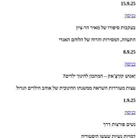
15.9.25
כניסה
בעקבות סיפורו של מאיר הר-ציון
התעוזה, המסירות והרוח של הלוחם האגדי
8.9.25
כניסה
יַאנוּש קוֹרְצָ'אק – המתכון לחינוך ילדים?
עצות מעוררות השראה ממשנתו החינוכית של אוהב הילדים הגדול
1.9.25
כניסה
נשים פורצות דרך
דמויות נשיות שעשו היסטוריה