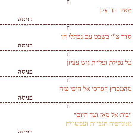
מאיר הר ציון
כניסה
סדר ט"ו בשבט עם נפתלי חן
כניסה
על נפילת ועליית גוש עציון
כניסה
מהמפרץ הפרסי אל חופי עזה
כניסה
"בית אל מאז ועד היום"
גאוגרפיה תנכ"ית ועכשווית
כניסה