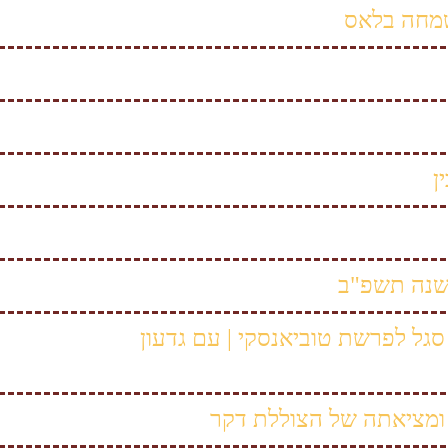
שמחה בלאס
ן
נה תשפ"ב
גל לפרשת טוביאנסקי | עם גדעון
ומציאתה של הצוללת דקר