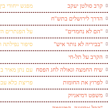
קרב סולטן יעקב
מפגש ייחודי בין
הדרך לירושלים בתש"ח
"הם לא נחמדים"
על הפנתרים הש
"בביריה לא נותר איש"
סיפור נפילתה 
הקרב על תל-חי
שיח החמצה וגאולה לחג הפסח
עם נתן מאיר ב
לפרוץ את החומות
פריצת כלא עכו
משפט דמיאניוק