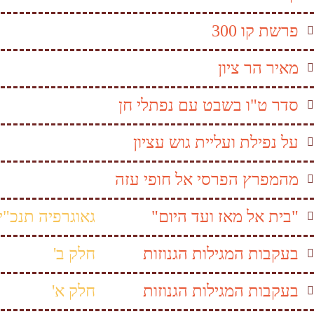
פרשת קו 300
מאיר הר ציון
סדר ט"ו בשבט עם נפתלי חן
על נפילת ועליית גוש עציון
מהמפרץ הפרסי אל חופי עזה
"בית אל מאז ועד היום"
גאוגרפיה תנכ"י
בעקבות המגילות הגנוזות
חלק ב'
בעקבות המגילות הגנוזות
חלק א'