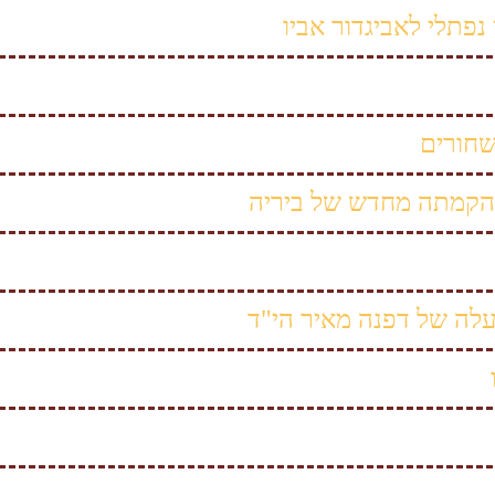
 נפתלי לאביגדור אביו
חורים
והקמתה מחדש של ביריה
עלה של דפנה מאיר הי"ד