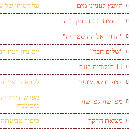
היועץ לענייני מים
על דמותו של 
"בימים ההם בזמן הזה"
"הדרך אל ההיסטוריה"
"שלום חבר"
יום ציון רצח רבי
11 הנקודות בנגב
סיפורו של שופר
לקראת ראש הש
מפרשת ידידיה ס
מפרשה לפרשה
מיטשניק
מציאת הדקר
סיפור טביעתה 