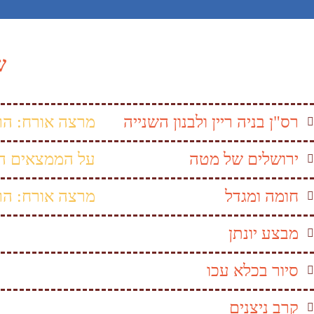
ש
רס"ן בניה ריין ולבנון השנייה
מרצה אורח: הרב
ירושלים של מטה
על הממצאים הנ
חומה ומגדל
מרצה אורח: הרב
מבצע יונתן
סיור בכלא עכו
קרב ניצנים