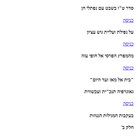
סדר ט"ו בשבט עם נפתלי חן
כניסה
על נפילת ועליית גוש עציון
כניסה
מהמפרץ הפרסי אל חופי עזה
כניסה
"בית אל מאז ועד היום"
גאוגרפיה תנכ"ית ועכשווית
כניסה
בעקבות המגילות הגנוזות
חלק ב'