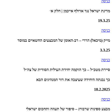
כניסה
מדינת ישראל נגד אדולף אייכמן | חלק א׳
19.3.25
כניסה
מייק (מיכאל) הררי – רב-האומן של המבצעים החשאיים במוסד
3.3.25
כניסה
סיירת מטכ״ל – כך הוקמה יחידת העילית הסודית של צה״ל
כך נבנתה היחידה שעיצבה את דור המנהיגים הבא
18.2.2025
כניסה
מבצע ספינות שרבורג – סיפור של תעוזה ותחכום ישראלי