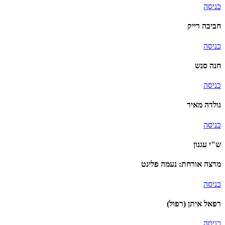
כניסה
חביבה רייק
כניסה
חנה סנש
כניסה
גולדה מאיר
כניסה
ש"י עגנון
מרצה אורחת: נעמה פלינט
כניסה
רפאל איתן (רפול)
כניסה