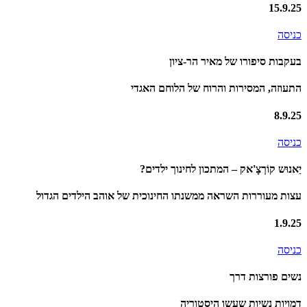
15.9.25
כניסה
בעקבות סיפורו של מאיר הר-ציון
התעוזה, המסירות והרוח של הלוחם האגדי
8.9.25
כניסה
יַאנוּש קוֹרְצָ'אק – המתכון לחינוך ילדים?
עצות מעוררות השראה ממשנתו החינוכית של אוהב הילדים הגדול
1.9.25
כניסה
נשים פורצות דרך
דמויות נשיות שעשו היסטוריה