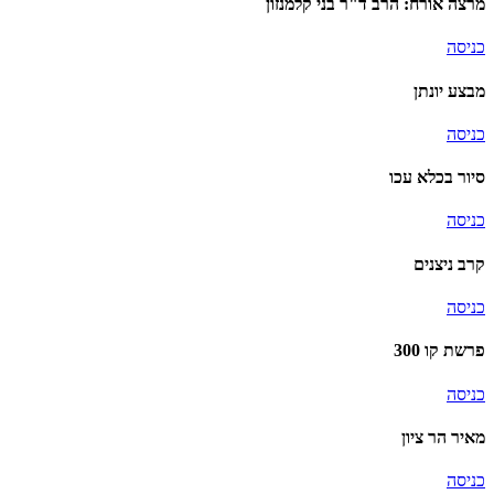
מרצה אורח: הרב ד"ר בני קלמנזון
כניסה
מבצע יונתן
כניסה
סיור בכלא עכו
כניסה
קרב ניצנים
כניסה
פרשת קו 300
כניסה
מאיר הר ציון
כניסה