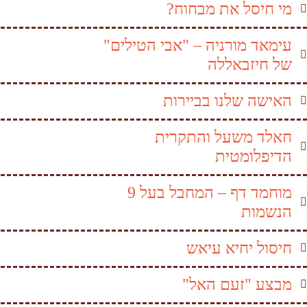
מי חיסל את מבחוח?
עימאד מורניה – "אבי הטילים"
של חיזבאללה
האישה שלנו בביירות
חאלד משעל והתקרית
הדיפלומטית
מוחמד דף – המחבל בעל 9
הנשמות
חיסול יחיא עיאש
מבצע "זעם האל"