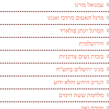
עמנואל מורנו
מרגל האטום מרדכי ואנונו
המרגל יונתן פולארד
הירושלמית
בזכות נשים צדקניות
מגיני ירושלים בתש"ח
הנדיב הידוע והלא ידוע
מלחמת ששת הימים
יהורם גאון