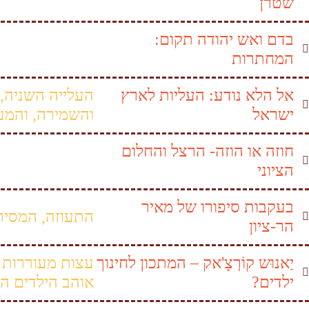
שטרן
בדם ואש יהודה תקום:
המחתרות
אל הלא נודע: העליות לארץ
העלייה השניה,
ישראל
והשמירה, והמע
חוזה או הוזה- הרצל והחלום
הציוני
בעקבות סיפורו של מאיר
התעוזה, המסיר
הר-ציון
יַאנוּש קוֹרְצָ'אק – המתכון לחינוך
עצות מעוררות 
ילדים?
אוהב הילדים הג