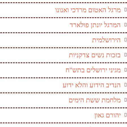
מרגל האטום מרדכי ואנונו
המרגל יונתן פולארד
הירושלמית
בזכות נשים צדקניות
מגיני ירושלים בתש"ח
הנדיב הידוע והלא ידוע
מלחמת ששת הימים
יהורם גאון