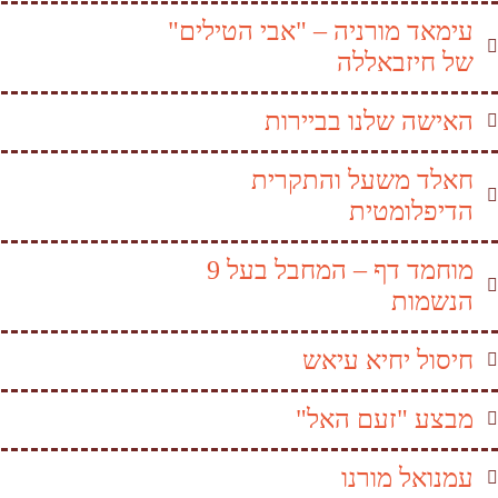
עימאד מורניה – "אבי הטילים"
של חיזבאללה
האישה שלנו בביירות
חאלד משעל והתקרית
הדיפלומטית
מוחמד דף – המחבל בעל 9
הנשמות
חיסול יחיא עיאש
מבצע "זעם האל"
עמנואל מורנו