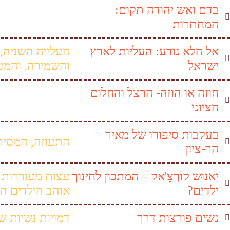
בדם ואש יהודה תקום:
המחתרות
אל הלא נודע: העליות לארץ
העלייה השניה,
ישראל
והשמירה, והמע
חוזה או הוזה- הרצל והחלום
הציוני
בעקבות סיפורו של מאיר
התעוזה, המסיר
הר-ציון
יַאנוּש קוֹרְצָ'אק – המתכון לחינוך
עצות מעוררות 
ילדים?
אוהב הילדים הג
נשים פורצות דרך
דמויות נשיות ש