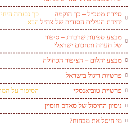
סיירת מטכ״ל – כך הוקמה
כך נבנתה היחי
יחידת העילית הסודית של צה״ל
הבא
מבצע ספינות שרבורג – סיפור
של תעוזה ותחכום ישראלי
מבצע יהלום – הציפור הכחולה
פרשיות ריגול בישראל
פרשיית טוביאנסקי
הסיפור על המר
ניסיון החיסול של סאדם חוסיין
מי חיסל את מבחוח?