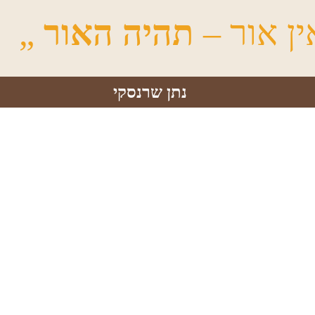
ן אור –
תהיה האור
„​
נתן שרנסקי