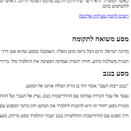
כאשר המטרה היא לייצר שיח והיכרות עם עולמנו הפנימי הרחב- האישי וג
להשתמש בהם.
רוצים להזמין פעילות אליכם?
מסע משואה לתקומה
מדינת ישראל. היום הכל נראה מובן מאליו. האמנם? במסע שהוא אבן דרך 
תכנית משולבת בידע, חוויה רגשית ועמוקה המציבה את התלמיד מול בירור 
מסע בנגב
"בנגב ייבחן העם" אומר דוד בן גוריון ושולח אותנו אל המסע.
נצעד אל עבר הכרות עמוקה עם ההתיישבות בנגב, נציץ אל העבר ועל ההתפת
מטרת מסע ייחודי זה היא להקנות לתלמיד את המושג חזון מתוך המפגש עם 
דרך מפגש עם ההתיישבות והחלוציות בנגב יעבור התלמיד מסע מרתק, מעצי